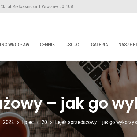
ul. Kiełbaśnicza 1 Wrocław 50-108
ING WROCŁAW
CENNIK
USŁUGI
GALERIA
NASZE B
ażowy – jak go w
2022
lipiec
20
Lejek sprzedażowy – jak go wykorzy