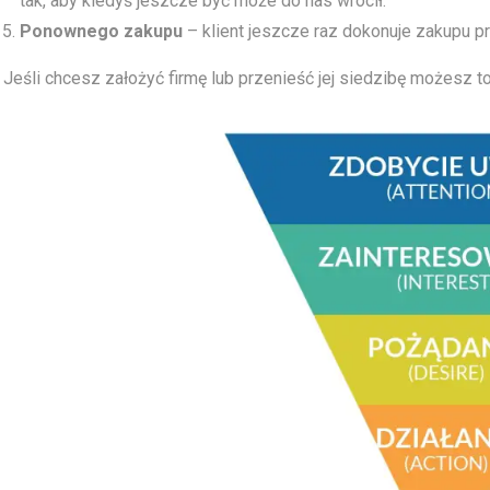
tak, aby kiedyś jeszcze być może do nas wrócił.
Ponownego zakupu
– klient jeszcze raz dokonuje zakupu pr
Jeśli chcesz założyć firmę lub przenieść jej siedzibę możesz t