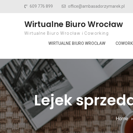
Skip to content
609 776 899
office@ambasadorzymarek.pl
Wirtualne Biuro Wrocław
Wirtualne Biuro Wrocław i Coworking
WIRTUALNE BIURO WROCŁAW
COWORK
Lejek sprzed
Home