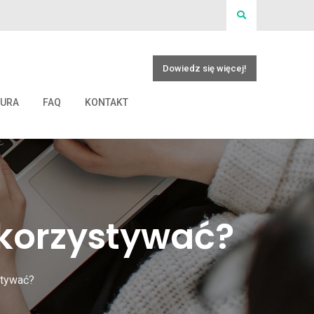
Dowiedz się więcej!
IURA
FAQ
KONTAKT
ykorzystywać?
stywać?