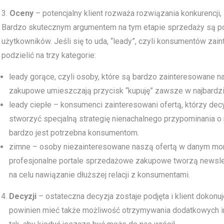
3.
Oceny
– potencjalny klient rozważa rozwiązania konkurencji,
Bardzo skutecznym argumentem na tym etapie sprzedaży są p
użytkowników. Jeśli się to uda, “leady”, czyli konsumentów za
podzielić na trzy kategorie:
leady gorące, czyli osoby, które są bardzo zainteresowane na
zakupowe umieszczają przycisk “kupuję” zawsze w najbardzi
leady ciepłe – konsumenci zainteresowani ofertą, którzy decyz
stworzyć specjalną strategię nienachalnego przypominania o na
bardzo jest potrzebna konsumentom.
zimne – osoby niezainteresowane naszą ofertą w danym mome
profesjonalne portale sprzedażowe zakupowe tworzą newslette
na celu nawiązanie dłuższej relacji z konsumentami.
Decyzji
– ostateczna decyzja zostaje podjęta i klient dokonu
powinien mieć także możliwość otrzymywania dodatkowych inf